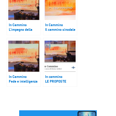
In Cammino
In Cammino
L’impegno della
Il cammino sinodale
Chiesa contro la
della diocesi di
Ludopatia
Arezzo – Cortona –
Sansepolcro
In Cammino
In cammino
Fede e intelligenza
LE PROPOSTE
artificiale, la sfida
DEGLI SCOUT
del Festival Biblico
D’EUROPA PER IL
Tech
GIUBILEO DEGLI
ADOLESCENTI