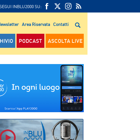
SEGUI INBLU2000 SU:
FEED
FACEBOOK
TWITTER
FEED
RSS
ewsletter
Area Riservata
Contatti
RSS
HIVIO
PODCAST
ASCOLTA LIVE