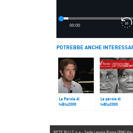
POTREBBE ANCHE INTERESSA
Le Parole di
Le parole di
InBlu2000
InBlu2000
Francesco Taskayali
Abbiamo riso per
una cosa seria
RETE BLU S.p.a - Sede Legale Roma (RM) Via