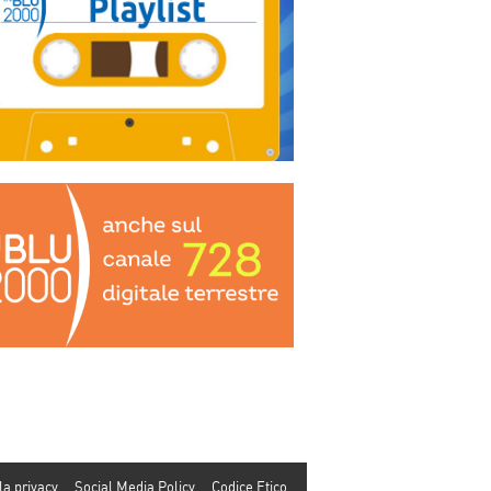
la privacy
Social Media Policy
Codice Etico