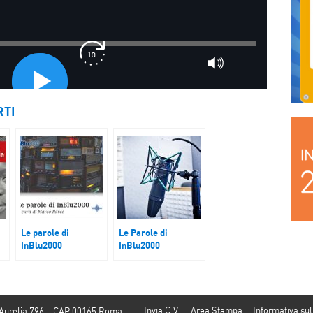
RTI
Le parole di
Le Parole di
InBlu2000
InBlu2000
“Sempre più fuori”,
Il Festival
teatro, musica,
“Imaginaction”
danza, cinema,
letteratura, arte e
fotografia
Invia C.V.
Area Stampa
Informativa sul
 Aurelia 796 – CAP 00165 Roma