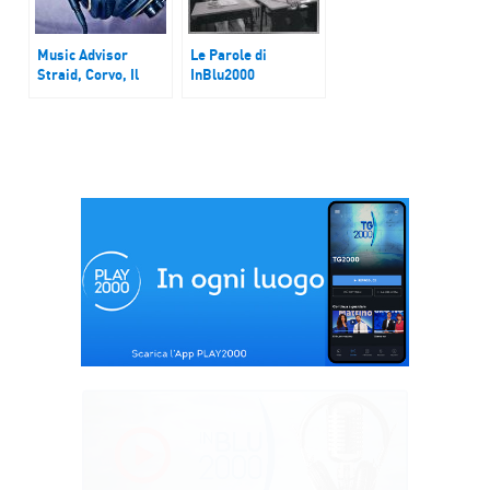
Music Advisor
Le Parole di
Straid, Corvo, Il
InBlu2000
Guapo, Chiara White
Leo Gassmann
racconta “La strada
per Agartha”