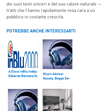
dei suoi testi sinceri e del suo calore naturale —
tratti che l’hanno rapidamente resa cara a un
pubblico in costante crescita.
POTREBBE ANCHE INTERESSARTI
A Disco inBlu today:
Music Advisor
Edoardo Bennato/Io
Nuvola, Beppe De-
vorrei che per te
ori & Raoul More3,
Post Nebbia, Tu3
Fenomeni