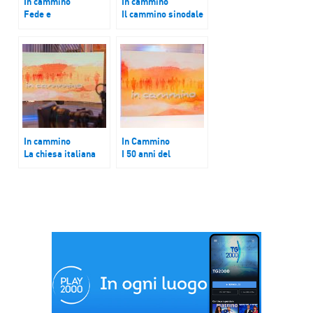
In cammino
In cammino
Fede e
Il cammino sinodale
comunicazione,
della diocesi di
come raccontare la
Molfetta-Ruvo-
chiesa che cambia
Giovinazzo-Terlizzi
In cammino
In Cammino
La chiesa italiana
I 50 anni del
verso la Giornata
movimento
mondiale
giovanile salesiano
missionaria