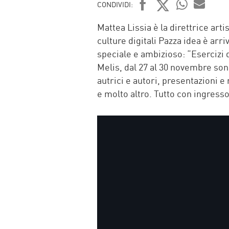
CONDIVIDI:
FACEBOOK
TWITTER
WHATSAP
MAIL
Mattea Lissia è la direttrice artis
culture digitali Pazza idea è arr
speciale e ambizioso: “Esercizi d
Melis, dal 27 al 30 novembre son
autrici e autori, presentazioni 
e molto altro. Tutto con ingresso