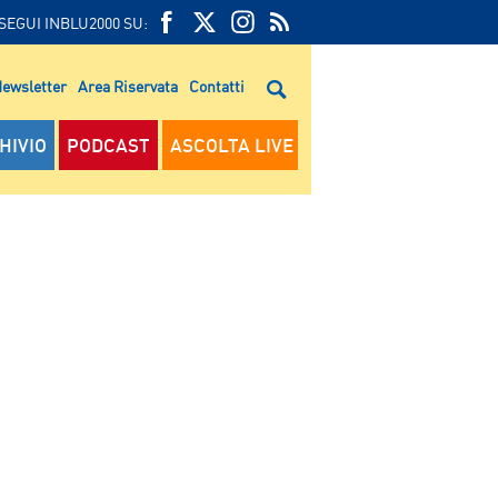
SEGUI INBLU2000 SU:
FEED
FACEBOOK
TWITTER
FEED
RSS
ewsletter
Area Riservata
Contatti
RSS
HIVIO
PODCAST
ASCOLTA LIVE