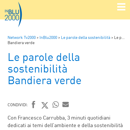
Network Tv2000
>
InBlu2000
>
Le parole della sostenibilità
>
Le parole della sostenibilità
Bandiera verde
Le parole della
sostenibilità
Bandiera verde
CONDIVIDI:
FACEBOOK
TWITTER
WHATSAPP
MAIL
Con Francesco Carrubba, 3 minuti quotidiani
dedicati ai temi dell’ambiente e della sostenibilità