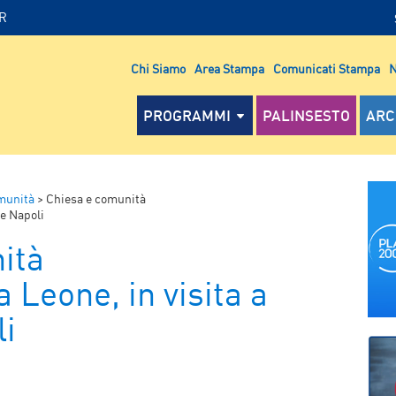
IR
Chi Siamo
Area Stampa
Comunicati Stampa
N
PROGRAMMI
PALINSESTO
ARC
munità
>
Chiesa e comunità
 e Napoli
ità
 Leone, in visita a
i