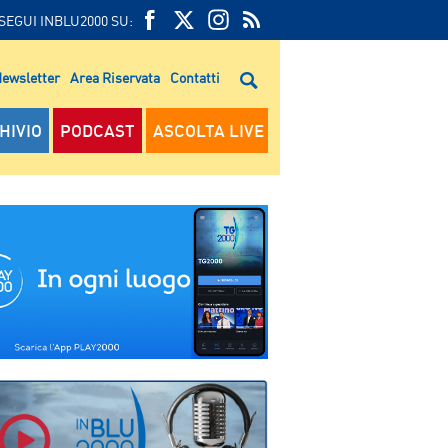
SEGUI INBLU2000 SU:
FEED
FACEBOOK
TWITTER
FEED
RSS
ewsletter
Area Riservata
Contatti
RSS
HIVIO
PODCAST
ASCOLTA LIVE