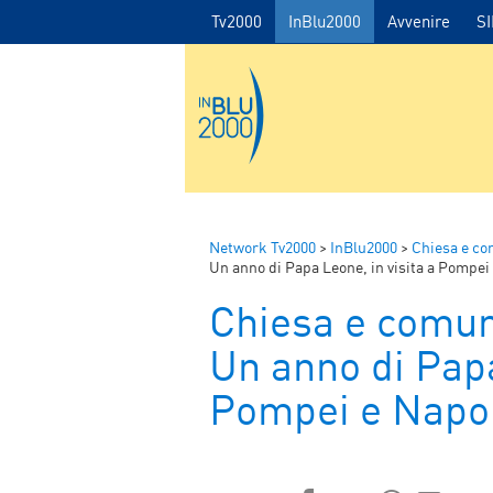
Tv2000
InBlu2000
Avvenire
S
Network Tv2000
>
InBlu2000
>
Chiesa e co
Un anno di Papa Leone, in visita a Pompei
Chiesa e comun
Un anno di Papa
Pompei e Napol