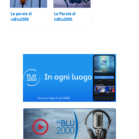
Le parole di
Le Parole di
inBlu2000
InBlu2000
La community
“Hiding in Florence”
“naTUra”