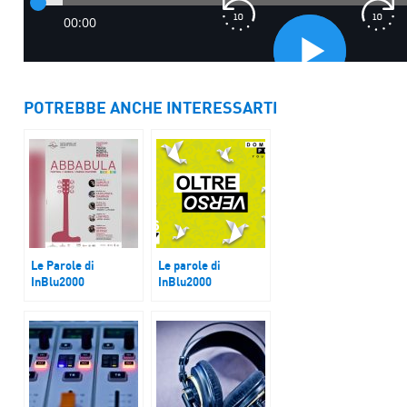
POTREBBE ANCHE INTERESSARTI
Le Parole di
Le parole di
InBlu2000
InBlu2000
Barbara Vargiu,
Dominio Pubblico
festival Abbadula