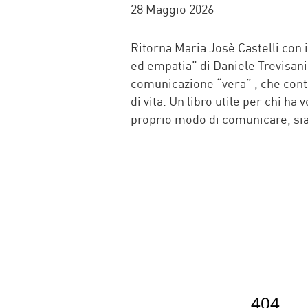
FACEBOOK
TWITTER
WHATSAP
MAIL
28 Maggio 2026
Ritorna Maria Josè Castelli con i 
ed empatia” di Daniele Trevisani
comunicazione “vera” , che cont
di vita. Un libro utile per chi ha 
proprio modo di comunicare, sia 