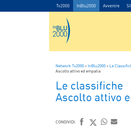
Tv2000
InBlu2000
Avvenire
S
Network Tv2000
>
InBlu2000
>
Le Classific
Ascolto attivo ed empatia
Le classifiche
Ascolto attivo 
CONDIVIDI: