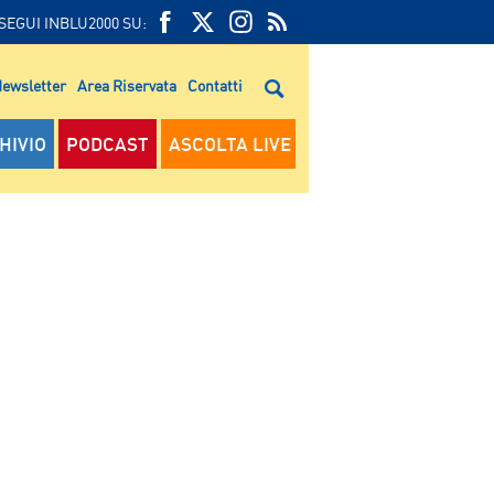
SEGUI INBLU2000 SU:
FEED
FACEBOOK
TWITTER
FEED
RSS
ewsletter
Area Riservata
Contatti
RSS
HIVIO
PODCAST
ASCOLTA LIVE