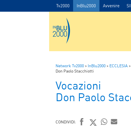
Tv2000
InBlu2000
Avvenire
S
Network Tv2000
>
InBlu2000
>
ECCLESIA
Don Paolo Stacchiotti
Vocazioni
Don Paolo Stacc
CONDIVIDI: