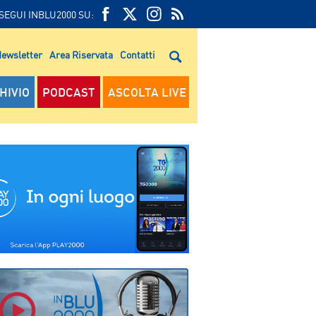
SEGUI INBLU2000 SU:
FEED
FACEBOOK
TWITTER
FEED
RSS
ewsletter
Area Riservata
Contatti
RSS
HIVIO
PODCAST
ASCOLTA LIVE