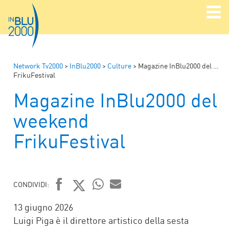
Network Tv2000
>
InBlu2000
>
Culture
>
Magazine InBlu2000 del weekend
FrikuFestival
Magazine InBlu2000 del
weekend
FrikuFestival
CONDIVIDI:
FACEBOOK
TWITTER
WHATSAPP
MAIL
13 giugno 2026
Luigi Piga è il direttore artistico della sesta