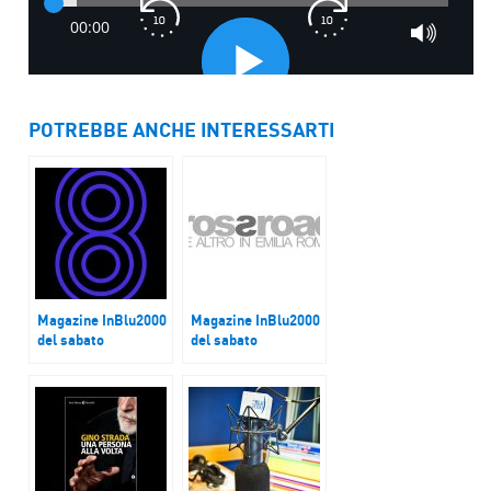
POTREBBE ANCHE INTERESSARTI
Magazine InBlu2000
Magazine InBlu2000
del sabato
del sabato
SEEYOUSOUND
La XXIII edizione di
International Music
Crossroads
Film Festival