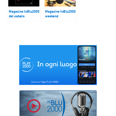
Magazine InBlu2000
Magazine InBlu2000
del sabato
weekend
“Una persona alla
Andrea Vitello
volta” di Gino
autore del libro “il
Strada
bullismo nella
società”