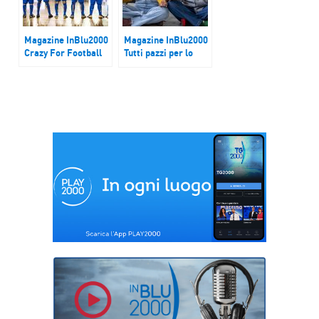
Magazine InBlu2000
Magazine InBlu2000
Crazy For Football
Tutti pazzi per lo
Smile Coaching