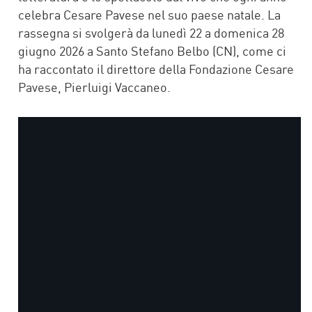
celebra Cesare Pavese nel suo paese natale. La
rassegna si svolgerà da lunedì 22 a domenica 28
giugno 2026 a Santo Stefano Belbo (CN), come ci
ha raccontato il direttore della Fondazione Cesare
Pavese, Pierluigi Vaccaneo.