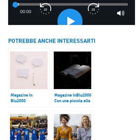
POTREBBE ANCHE INTERESSARTI
Magazine In
Magazine InBlu2000
Blu2000
Con una pistola alla
PAF – Porte Aperte
tempia
Festival