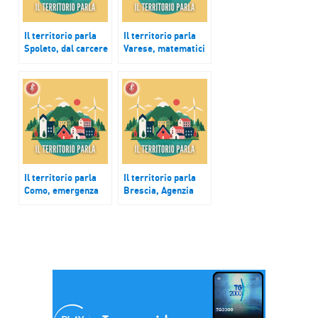
Il territorio parla
Il territorio parla
Spoleto, dal carcere
Varese, matematici
all’azienda, una
da tutto il mondo
possibilità per i
per il Riemann Prize
detenuti
Il territorio parla
Il territorio parla
Como, emergenza
Brescia, Agenzia
abitativa, alloggi
della casa per
vuoti, costi alti
emergenza abitativa