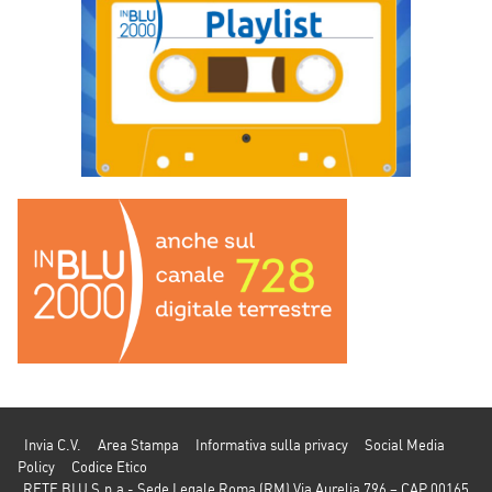
Invia C.V.
Area Stampa
Informativa sulla privacy
Social Media
Policy
Codice Etico
RETE BLU S.p.a - Sede Legale Roma (RM) Via Aurelia 796 – CAP 00165