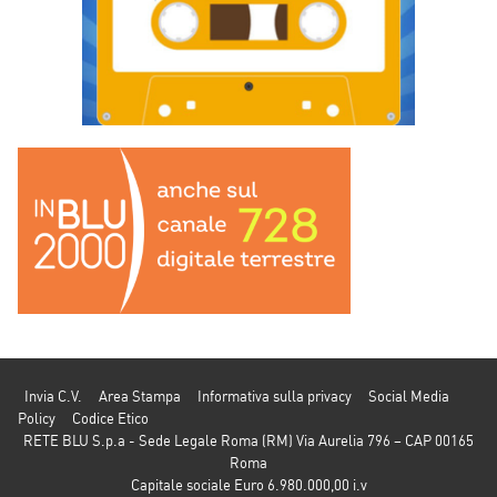
Invia C.V.
Area Stampa
Informativa sulla privacy
Social Media
Policy
Codice Etico
RETE BLU S.p.a - Sede Legale Roma (RM) Via Aurelia 796 – CAP 00165
Roma
Capitale sociale Euro 6.980.000,00 i.v