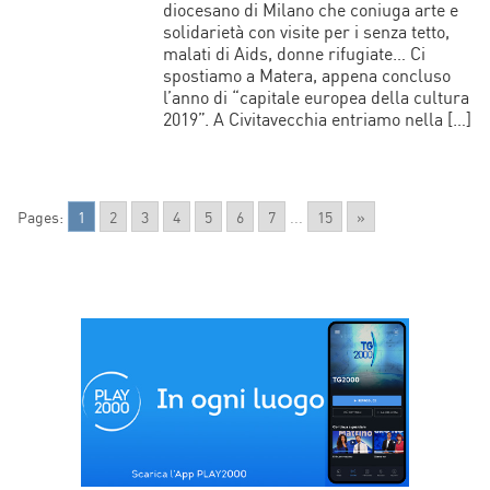
diocesano di Milano che coniuga arte e
solidarietà con visite per i senza tetto,
malati di Aids, donne rifugiate… Ci
spostiamo a Matera, appena concluso
l’anno di “capitale europea della cultura
2019”. A Civitavecchia entriamo nella […]
Pages:
1
2
3
4
5
6
7
...
15
»