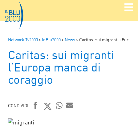
Network Tv2000
>
InBlu2000
>
News
>
Caritas: sui migranti l’Europa manca di coraggio
Caritas: sui migranti
l’Europa manca di
coraggio
CONDIVIDI:
FACEBOOK
TWITTER
WHATSAPP
MAIL