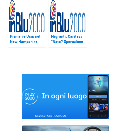
‘missionari della
misericordia’
Primarie Usa: nel
Migranti, Caritas:
New Hampshire
“Nato? Operazione
elettori
discutibile. Forte
repubblicani
preoccupazione”
scelgono Trump,
democratici
Sanders