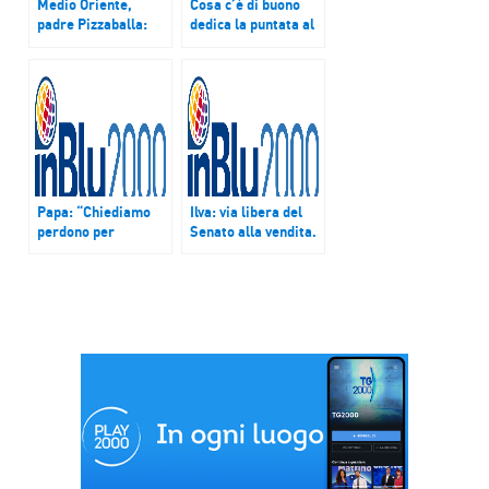
Medio Oriente,
Cosa c’è di buono
padre Pizzaballa:
dedica la puntata al
“Cristiani tornino in
Concilio Vaticano II
pellegrinaggio in
Terra Santa”
Papa: “Chiediamo
Ilva: via libera del
perdono per
Senato alla vendita.
divisioni dei
A Genova terzo
cristiani”
giorno protesta dei
metalmeccanici