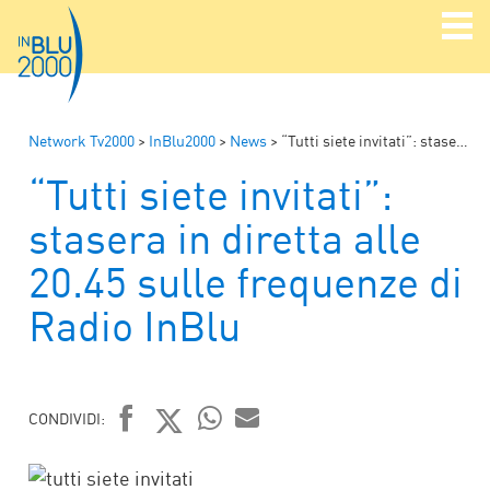
Network Tv2000
>
InBlu2000
>
News
>
“Tutti siete invitati”: stasera in diretta alle 20.45 sulle frequenze di Radio InBlu
“Tutti siete invitati”:
stasera in diretta alle
20.45 sulle frequenze di
Radio InBlu
CONDIVIDI:
FACEBOOK
TWITTER
WHATSAPP
MAIL