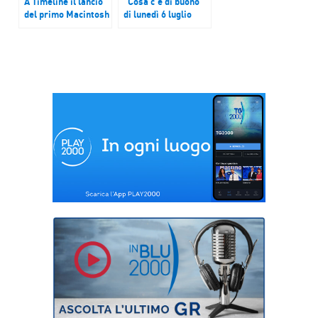
A Timeline il lancio
“Cosa c’è di buono”
del primo Macintosh
di lunedì 6 luglio