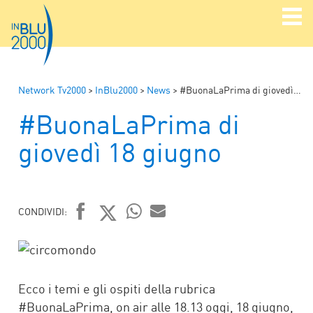
Network Tv2000
>
InBlu2000
>
News
>
#BuonaLaPrima di giovedì 18 giugno
#BuonaLaPrima di
giovedì 18 giugno
CONDIVIDI:
FACEBOOK
TWITTER
WHATSAPP
MAIL
Ecco i temi e gli ospiti della rubrica
#BuonaLaPrima, on air alle 18.13 oggi, 18 giugno,