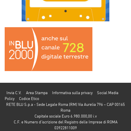
Invia C.V.
Area Stampa
Informativa sulla privacy
Social Media
Policy
Codice Etico
RETE BLU S.p.a - Sede Legale Roma (RM) Via Aurelia 796 – CAP 00165
Roma
Capitale sociale Euro 6.980.000,00 i.v
C.F. e Numero d’iscrizione del Registro delle Imprese di ROMA
03922811009