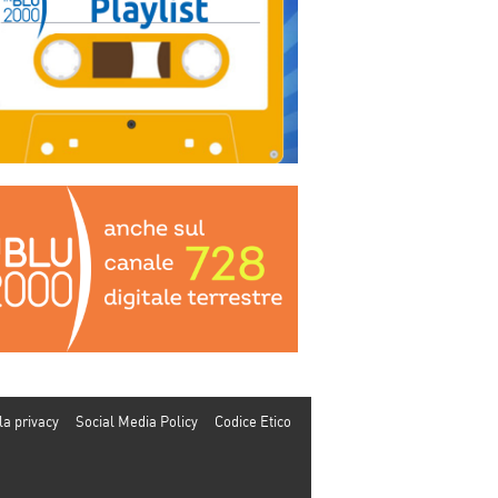
la privacy
Social Media Policy
Codice Etico