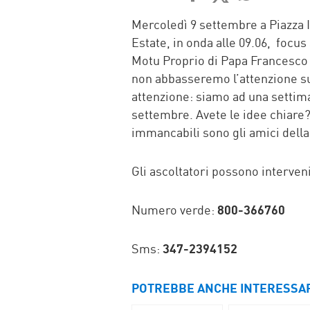
FACEBOOK
TWITTER
WHATSAP
MAIL
Mercoledì 9 settembre a Piazza 
Estate, in onda alle 09.06, focus
Motu Proprio di Papa Francesco 
non abbasseremo l’attenzione sul
attenzione: siamo ad una settima
settembre. Avete le idee chiare
immancabili sono gli amici della
Gli ascoltatori possono interven
Numero verde:
800-366760
Sms:
347-2394152
POTREBBE ANCHE INTERESSA