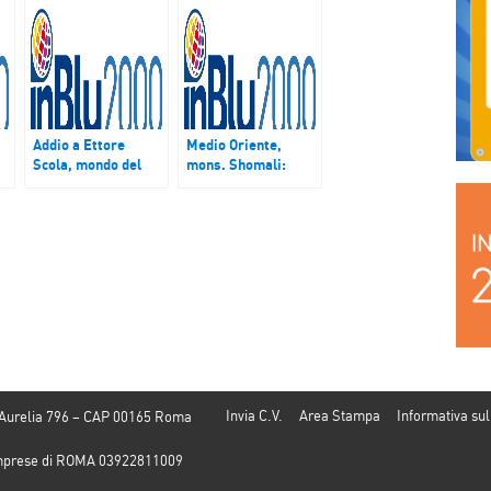
Addio a Ettore
Medio Oriente,
Scola, mondo del
mons. Shomali:
cinema piange uno
“Scuole ultra-
dei più grandi
ortodosse ebraiche
registi
insegnano a odiare
cristiani”
Invia C.V.
Area Stampa
Informativa sul
 Aurelia 796 – CAP 00165 Roma
e Imprese di ROMA 03922811009