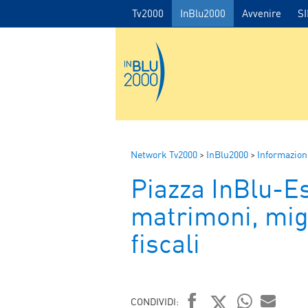
Tv2000
InBlu2000
Avvenire
S
Network Tv2000
>
InBlu2000
>
Informazion
Piazza InBlu-Es
matrimoni, mig
fiscali
CONDIVIDI: