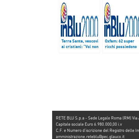
Terra Santa, vescovi
Oxfam: 62 super
ai cristiani: “Voi non
ricchi possiedono
siete dimenticati”
metà ricchezza
popolazione
mondiale
RETE BLU S.p.a - Sede Legale Roma (RM) Via
Capitale sociale Euro 6.980.000,00 i.v
C.F. e Numero d’iscrizione del Registro dell
amministrazione.reteblu@pec.glauco.it