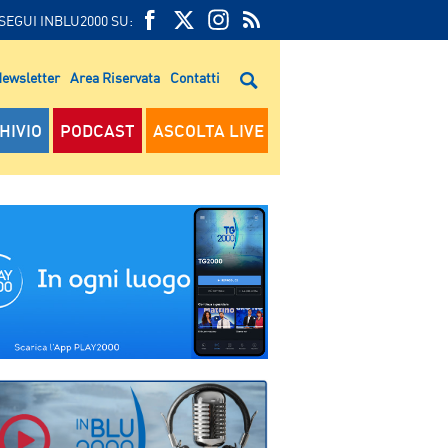
SEGUI INBLU2000 SU:
FEED
FACEBOOK
TWITTER
FEED
RSS
ewsletter
Area Riservata
Contatti
RSS
HIVIO
PODCAST
ASCOLTA LIVE