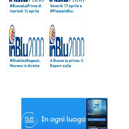
#BuonaLaPrima di
Venerdì 17 aprile a
martedì 14 aprile
#PiazzaInBlu:
“Integratori
alimentari”
#GiubileoRagazzi,
A Buona la prima: il
Moreno in diretta
Report sulla
nel Pomeriggio
percezione delle
inBlu
mafie