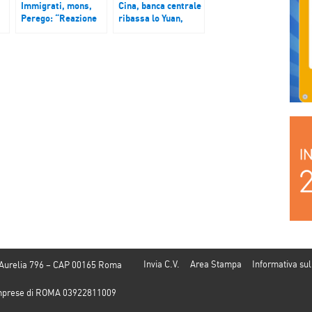
Immigrati, mons,
Cina, banca centrale
Perego: “Reazione
ribassa lo Yuan,
Galantino concreta e
crollano le borse
realista. Da alcuni
europee. Ecco le
politici parole
conseguenze per
insensate”
l’Italia
Invia C.V.
Area Stampa
Informativa sul
 Aurelia 796 – CAP 00165 Roma
e Imprese di ROMA 03922811009