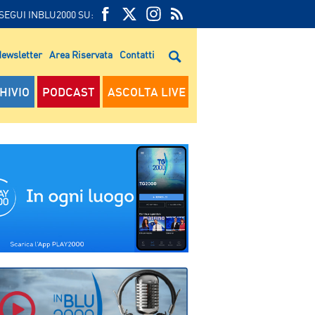
SEGUI INBLU2000 SU:
FEED
FACEBOOK
TWITTER
FEED
RSS
ewsletter
Area Riservata
Contatti
RSS
HIVIO
PODCAST
ASCOLTA LIVE