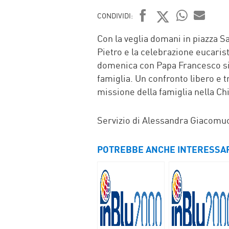
CONDIVIDI:
FACEBOOK
TWITTER
WHATSAP
MAIL
Con la veglia domani in piazza S
Pietro e la celebrazione eucaris
domenica con Papa Francesco si 
famiglia. Un confronto libero e t
missione della famiglia nella 
Servizio di Alessandra Giacomuc
POTREBBE ANCHE INTERESSA