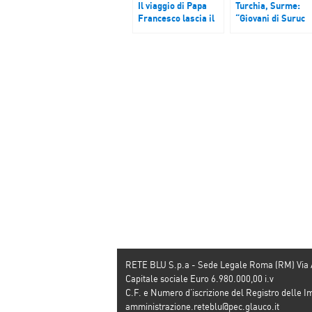
Il viaggio di Papa
Turchia, Surme:
Francesco lascia il
“Giovani di Suruc
segno in America
vittime della follia
Latina
omicida dell’Isis”
RETE BLU S.p.a - Sede Legale Roma (RM) Via
Capitale sociale Euro 6.980.000,00 i.v
C.F. e Numero d’iscrizione del Registro dell
amministrazione.reteblu@pec.glauco.it