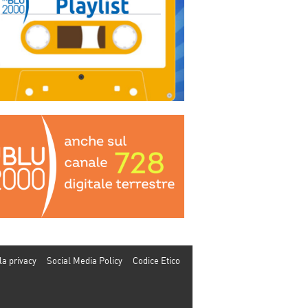
la privacy
Social Media Policy
Codice Etico