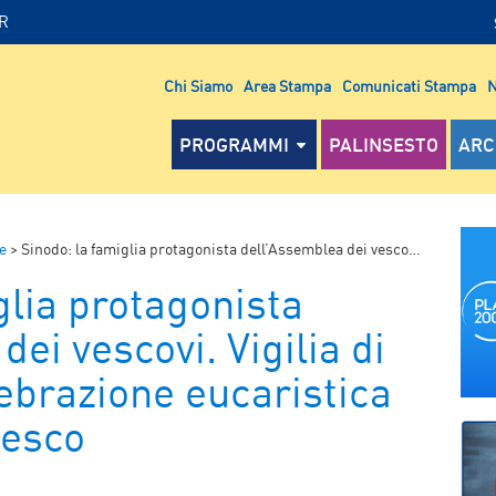
IR
Chi Siamo
Area Stampa
Comunicati Stampa
N
PROGRAMMI
PALINSESTO
ARC
e
>
Sinodo: la famiglia protagonista dell’Assemblea dei vescovi. Vigilia di preghiera e celebrazione eucaristica con Papa Francesco
glia protagonista
ei vescovi. Vigilia di
ebrazione eucaristica
cesco