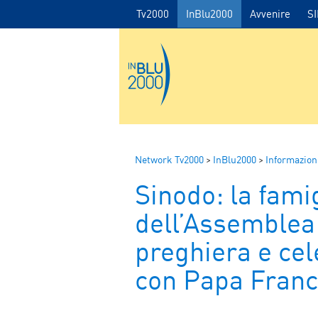
Tv2000
InBlu2000
Avvenire
S
Network Tv2000
>
InBlu2000
>
Informazion
Sinodo: la fami
dell’Assemblea d
preghiera e cel
con Papa Fran