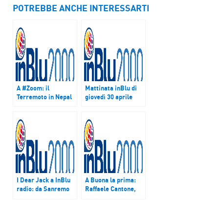
POTREBBE ANCHE INTERESSARTI
A #Zoom: il
Mattinata inBlu di
Terremoto in Nepal
giovedì 30 aprile
I Dear Jack a InBlu
A Buona la prima:
radio: da Sanremo
Raffaele Cantone,
all’Olimpico per il
presidente
#GiubileoRagazzi
dell’Autorità
(ASCOLTA
nazionale