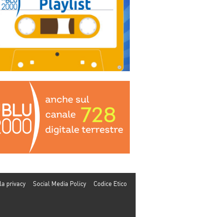
la privacy
Social Media Policy
Codice Etico