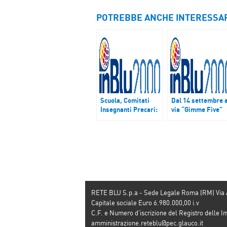
POTREBBE ANCHE INTERESSA
Scuola, Comitati
Dal 14 settembre a
Insegnanti Precari:
via “Gimme Five”
“Docente 62enne
con Carlo
costretta a fare 500
Magistretti. Inviat
km per cattedra di
titoli 5 canzoni del
ruolo”
vostra vita
RETE BLU S.p.a - Sede Legale Roma (RM) Via
Capitale sociale Euro 6.980.000,00 i.v
C.F. e Numero d’iscrizione del Registro dell
amministrazione.reteblu@pec.glauco.it