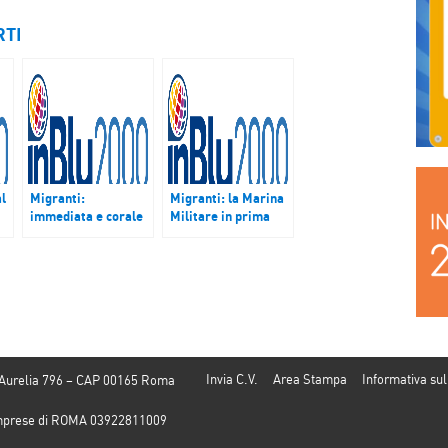
RTI
l
Migranti:
Migranti: la Marina
immediata e corale
Militare in prima
risposta Chiesa
linea nei soccorsi.
e
italiana all’appello
La testimonianza di
la
accoglienza del
un ginecologo della
Papa
Fondazione Rava
Invia C.V.
Area Stampa
Informativa sul
 Aurelia 796 – CAP 00165 Roma
e Imprese di ROMA 03922811009