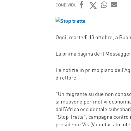
CONDIVIDI:
FACEBOOK
TWITTER
WHATSAP
MAIL
Oggi, martedì 13 ottobre, a Buona
La prima pagina de Il Messagger
Le notizie in primo piano dell’Ag
direttore
“Un migrante su due non conosce 
si muovono per motivi economici
dall’Africa occidentale subsahar
“Stop Tratta”, campagna contro il
presidente Vis (Volontariato inte