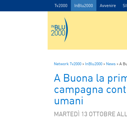
Tv2000
InBlu2000
Avvenire
S
Network Tv2000
>
InBlu2000
>
News
>
A Buo
A Buona la prim
campagna contro
umani
MARTEDÌ 13 OTTOBRE ALL