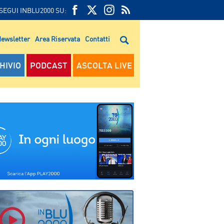
SEGUI INBLU2000 SU:
FEED
FACEBOOK
TWITTER
FEED
RSS
ewsletter
Area Riservata
Contatti
RSS
HIVIO
PODCAST
ASCOLTA LIVE