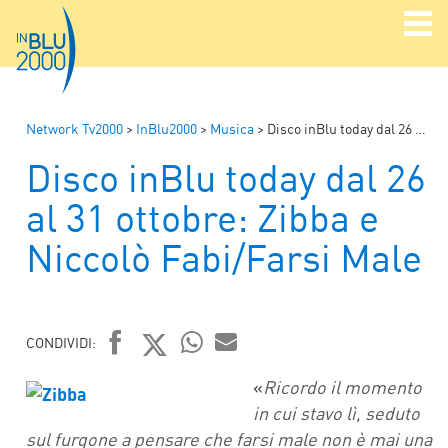
Network Tv2000
>
InBlu2000
>
Musica
>
Disco inBlu today dal 26 al 31 ottobre: Zibba e Niccolò Fabi/Farsi Male
Disco inBlu today dal 26
al 31 ottobre: Zibba e
Niccolò Fabi/Farsi Male
CONDIVIDI:
FACEBOOK
TWITTER
WHATSAPP
MAIL
«
Ricordo il momento
in cui stavo lì, seduto
sul furgone a pensare che farsi male non è mai una