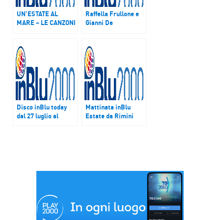
UN’ESTATE AL
Raffella Frullone e
MARE – LE CANZONI
Gianni De
DELLE VACANZE
Berardinis con
domenica 12 luglio
Nicolò Fabi a
Pomeriggio inBlu
Estate. Venerdì 24
luglio alle 15.10
Disco inBlu today
Mattinata inBlu
dal 27 luglio al
Estate da Rimini
primo agosto 2015:
David Gilmour/
Rattle That Lock