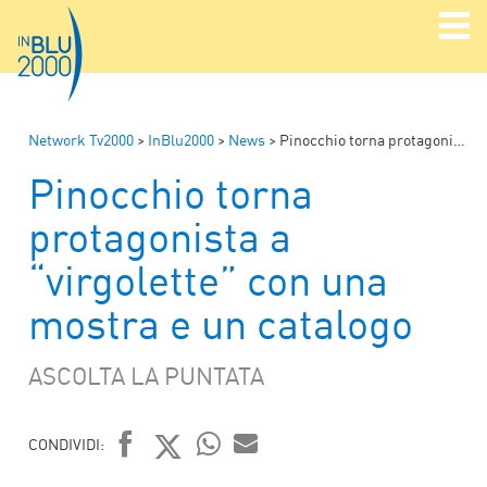
Network Tv2000
>
InBlu2000
>
News
>
Pinocchio torna protagonista a “virgolette” con una mostra e un catalogo
Pinocchio torna
protagonista a
“virgolette” con una
mostra e un catalogo
ASCOLTA LA PUNTATA
CONDIVIDI:
WHATSAPP
MAIL