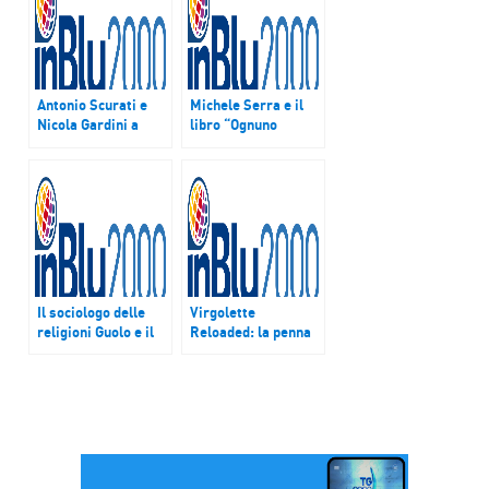
Antonio Scurati e
Michele Serra e il
Nicola Gardini a
libro “Ognuno
“Virgolette” del 18
potrebbe” a
settembre 2015
“virgolette”:
società, tecnologia
e complottismo
Il sociologo delle
Virgolette
religioni Guolo e il
Reloaded: la penna
direttore del Salone
del lago Andrea
del libro di Torino
Vitali, lo scrittore
Ferrero a
Nicola Gardini, il
“virgolette”
ricordo di Manuzio