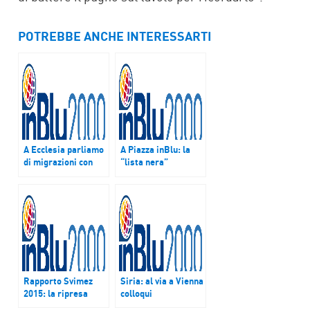
POTREBBE ANCHE INTERESSARTI
A Ecclesia parliamo
A Piazza inBlu: la
di migrazioni con
“lista nera”
Luigi Papais e del
dell’Oms sulle carni
prossimo viaggio
lavorate
del Papa in Africa
Rapporto Svimez
Siria: al via a Vienna
2015: la ripresa
colloqui
arriva al Sud
internazionali per