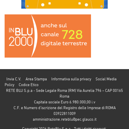
Invia C.V.
Area Stampa
Informativa sulla privacy
Social Media
Policy
Codice Etico
RETE BLU S.p.a - Sede Legale Roma (RM) Via Aurelia 796 – CAP 00165
Roma
Capitale sociale Euro 6.980.000,00 i.v
C.F. e Numero d’iscrizione del Registro delle Imprese di ROMA
03922811009
amministrazione.reteblu@pec.glauco.it
Copyright 2026 ReteBlu S.p.a - Tutti i diritti riservati.