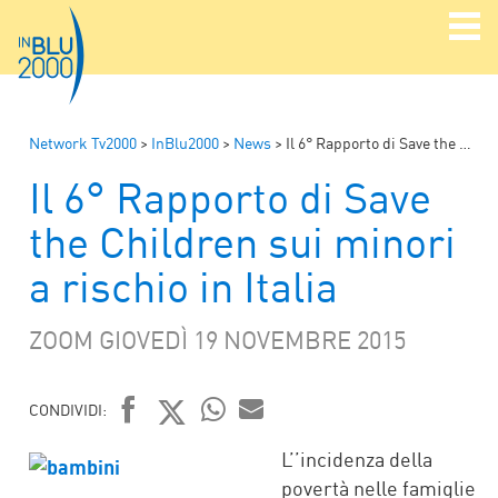
Network Tv2000
>
InBlu2000
>
News
>
Il 6° Rapporto di Save the Children sui minori a rischio in Italia
Il 6° Rapporto di Save
the Children sui minori
a rischio in Italia
ZOOM GIOVEDÌ 19 NOVEMBRE 2015
CONDIVIDI:
FACEBOOK
TWITTER
WHATSAPP
MAIL
L’’incidenza della
povertà nelle famiglie