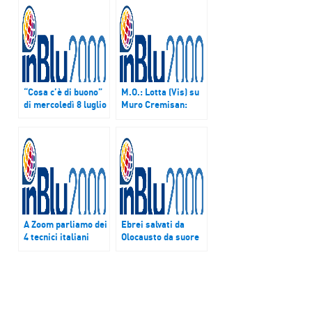
“Cosa c’è di buono”
M.O.: Lotta (Vis) su
di mercoledì 8 luglio
Muro Cremisan:
“Popolazioni usate
come ostaggio e
vendette”
A Zoom parliamo dei
Ebrei salvati da
4 tecnici italiani
Olocausto da suore
rapiti in LIbia con
Santa Marta di
Riccardo Redaelli
Firenze, Pacifici:
“Ringrazio di cuore
Renzi per sue
parole”