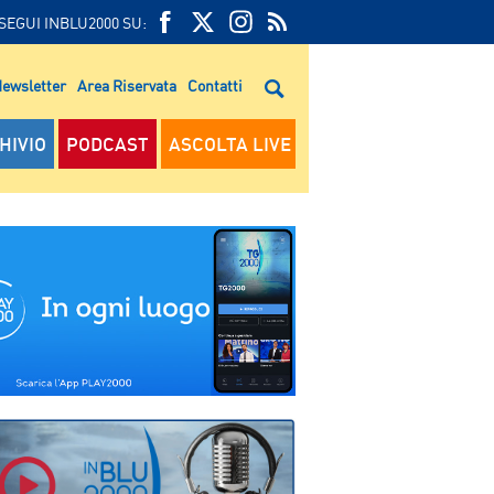
SEGUI INBLU2000 SU:
FEED
FACEBOOK
TWITTER
FEED
RSS
ewsletter
Area Riservata
Contatti
RSS
HIVIO
PODCAST
ASCOLTA LIVE