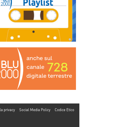
la privacy
Social Media Policy
Codice Etico