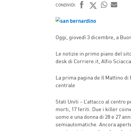
CONDIVIDI:
FACEBOOK
TWITTER
WHATSAP
MAIL
Oggi, giovedì 3 dicembre, a Buona
Le notizie in primo piano del sit
desk di Corriere.it, Alfio Sciacca
La prima pagina de Il Mattino di
centrale
Stati Uniti – L’attacco al centro 
morti, 17 feriti. Due i killer coin
uomo e una donna di 28 e 27 anni
semiautomatiche. Ancora aperte 