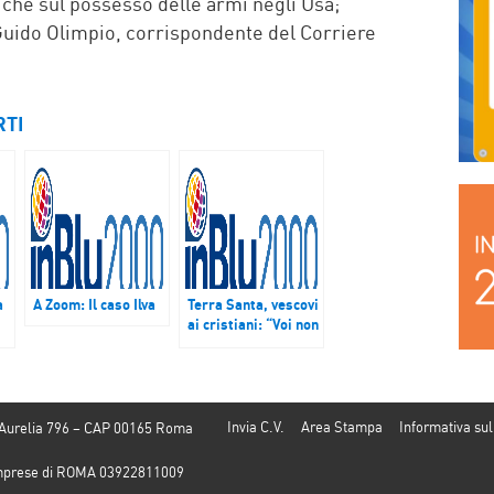
che sul possesso delle armi negli Usa;
uido Olimpio, corrispondente del Corriere
RTI
a
A Zoom: Il caso Ilva
Terra Santa, vescovi
ai cristiani: “Voi non
n
siete dimenticati”
e
Invia C.V.
Area Stampa
Informativa sul
 Aurelia 796 – CAP 00165 Roma
e Imprese di ROMA 03922811009