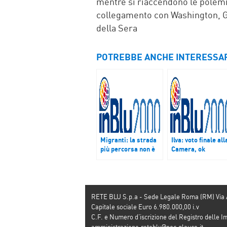
mentre si riaccendono le polemi
collegamento con Washington, G
della Sera
POTREBBE ANCHE INTERESSA
Migranti: la strada
Ilva: voto finale all
più percorsa non è
Camera, ok
l’Italia ma la Grecia
cessione e 300 ml
per riqualificazion
impianti
RETE BLU S.p.a - Sede Legale Roma (RM) Via
Capitale sociale Euro 6.980.000,00 i.v
C.F. e Numero d’iscrizione del Registro dell
amministrazione.reteblu@pec.glauco.it