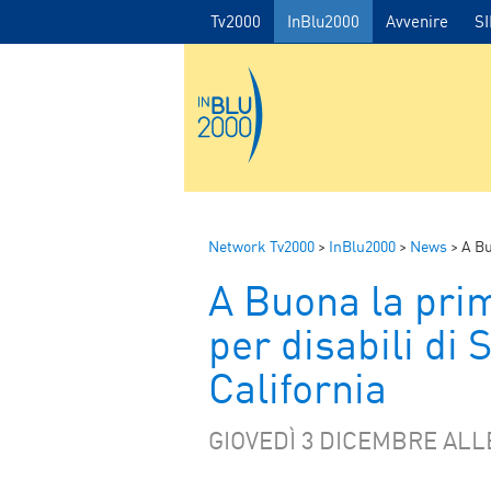
Tv2000
InBlu2000
Avvenire
S
Network Tv2000
>
InBlu2000
>
News
>
A Buo
A Buona la prim
per disabili di 
California
GIOVEDÌ 3 DICEMBRE ALLE