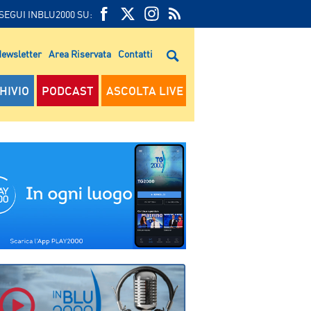
SEGUI INBLU2000 SU:
FEED
FACEBOOK
TWITTER
FEED
RSS
ewsletter
Area Riservata
Contatti
RSS
HIVIO
PODCAST
ASCOLTA LIVE