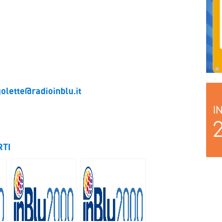
golette@radioinblu.it
RTI