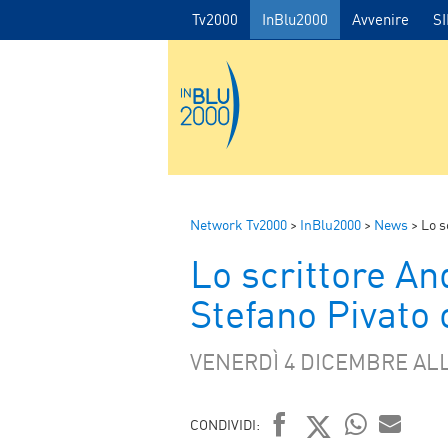
Tv2000
InBlu2000
Avvenire
S
Network Tv2000
>
InBlu2000
>
News
>
Lo sc
Lo scrittore And
Stefano Pivato o
VENERDÌ 4 DICEMBRE ALL
CONDIVIDI: