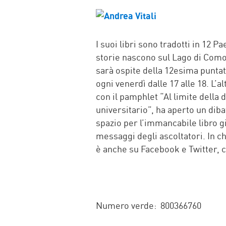
FACEBOOK
TWITTER
WHATSAP
MAIL
I suoi libri sono tradotti in 12 P
storie nascono sul Lago di Como. 
sarà ospite della 12esima puntata
ogni venerdì dalle 17 alle 18. L’a
con il pamphlet “Al limite della
universitario”, ha aperto un dibatt
spazio per l’immancabile libro gia
messaggi degli ascoltatori. In ch
è anche su Facebook e Twitter, 
Numero verde: 800366760