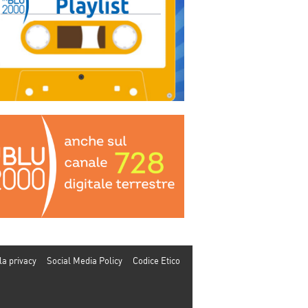
la privacy
Social Media Policy
Codice Etico