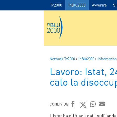
Tv2000
InBlu2000
Avvenire
S
Network Tv2000
>
InBlu2000
>
Informazion
Lavoro: Istat, 2
calo la disoccu
CONDIVIDI:
FACEBOOK
TWITTER
WHATSAP
MAIL
L’Istat ha diffuso i dati sull’ an