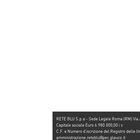
popolazione
mondiale
RETE BLU S.p.a - Sede Legale Roma (RM) Via
Capitale sociale Euro 6.980.000,00 i.v
C.F. e Numero d’iscrizione del Registro dell
amministrazione.reteblu@pec.glauco.it