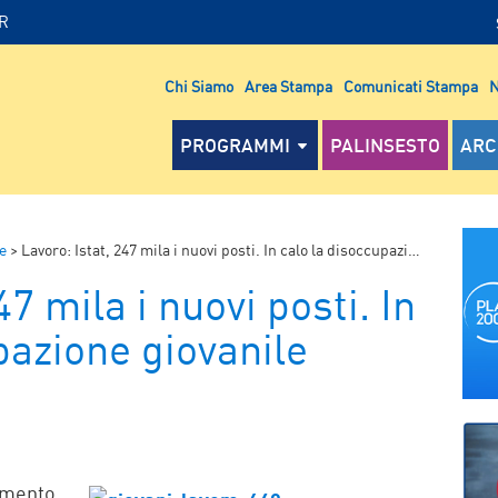
IR
Chi Siamo
Area Stampa
Comunicati Stampa
N
PROGRAMMI
PALINSESTO
ARC
e
>
Lavoro: Istat, 247 mila i nuovi posti. In calo la disoccupazione giovanile
47 mila i nuovi posti. In
pazione giovanile
P
damento