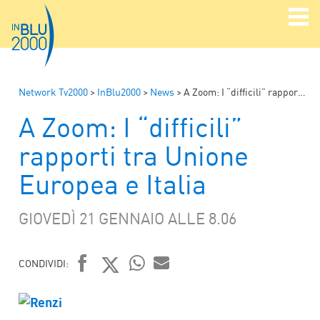
Network Tv2000
>
InBlu2000
>
News
>
A Zoom: I “difficili” rapporti tra Unione Europea e Italia
A Zoom: I “difficili”
rapporti tra Unione
Europea e Italia
GIOVEDÌ 21 GENNAIO ALLE 8.06
CONDIVIDI:
FACEBOOK
TWITTER
WHATSAPP
MAIL