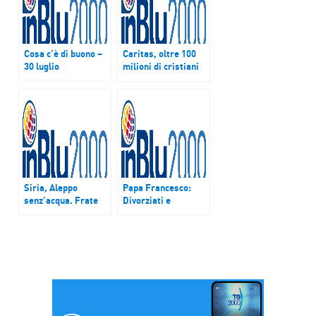
Cosa c’è di buono –
Caritas, oltre 100
30 luglio
milioni di cristiani
perseguitati nel
mondo
Siria, Aleppo
Papa Francesco:
senz’acqua. Frate
Divorziati e
Sabe: “Colpa dei
risposati non sono
ribelli”
scomunicati. Zoom
del 6 agosto