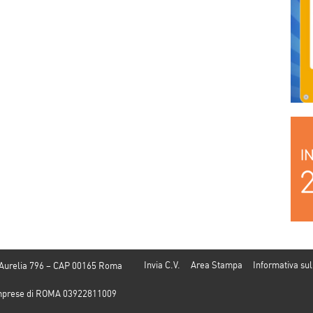
parole”
Invia C.V.
Area Stampa
Informativa sul
 Aurelia 796 – CAP 00165 Roma
e Imprese di ROMA 03922811009