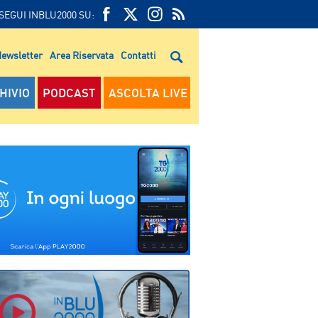
SEGUI INBLU2000 SU:
FEED
FACEBOOK
TWITTER
FEED
RSS
ewsletter
Area Riservata
Contatti
RSS
HIVIO
PODCAST
ASCOLTA LIVE