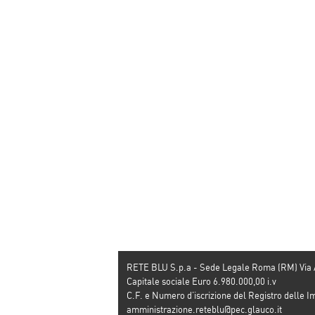
RETE BLU S.p.a - Sede Legale Roma (RM) Via
Capitale sociale Euro 6.980.000,00 i.v
C.F. e Numero d’iscrizione del Registro dell
amministrazione.reteblu@pec.glauco.it