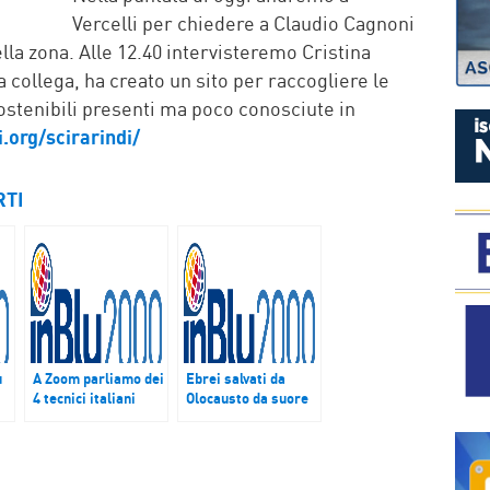
Vercelli per chiedere a Claudio Cagnoni
ella zona. Alle 12.40 intervisteremo Cristina
collega, ha creato un sito per raccogliere le
osostenibili presenti ma poco conosciute in
i.org/
scirarindi/
RTI
u
A Zoom parliamo dei
Ebrei salvati da
4 tecnici italiani
Olocausto da suore
rapiti in LIbia con
Santa Marta di
Riccardo Redaelli
Firenze, Pacifici:
“Ringrazio di cuore
Renzi per sue