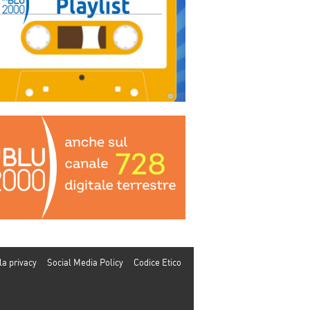
la privacy
Social Media Policy
Codice Etico