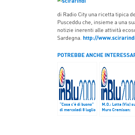
di Radio City una ricetta tipica d
Pusceddu che, insieme a una sua 
notizie inerenti alle attività ec
Sardegna.
http://www.scirarind
POTREBBE ANCHE INTERESSA
“Cosa c’è di buono”
M.O.: Lotta (Vis) s
di mercoledì 8 luglio
Muro Cremisan:
“Popolazioni usate
come ostaggio e
vendette”