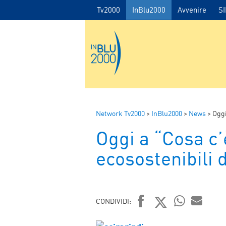
Tv2000
InBlu2000
Avvenire
S
Network Tv2000
>
InBlu2000
>
News
>
Oggi
Oggi a “Cosa c’è
ecosostenibili 
CONDIVIDI:
FACEBOOK
TWITTER
WHATSAP
MAIL