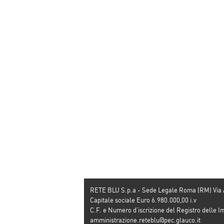
RETE BLU S.p.a - Sede Legale Roma (RM) Via
Capitale sociale Euro 6.980.000,00 i.v
C.F. e Numero d’iscrizione del Registro dell
amministrazione.reteblu@pec.glauco.it