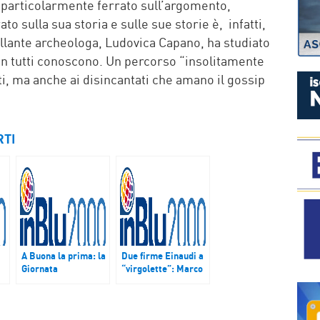
particolarmente ferrato sull’argomento,
o sulla sua storia e sulle sue storie è, infatti,
rillante archeologa, Ludovica Capano, ha studiato
non tutti conoscono. Un percorso “insolitamente
i, ma anche ai disincantati che amano il gossip
RTI
A Buona la prima: la
Due firme Einaudi a
Giornata
“virgolette”: Marco
internazionale dei
Marsullo e
Migranti
Alessandro Defilippi