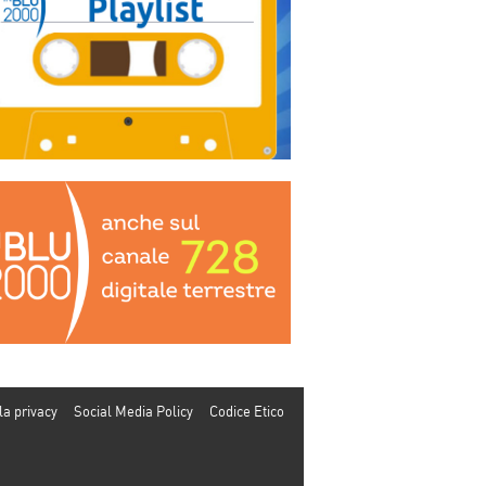
la privacy
Social Media Policy
Codice Etico