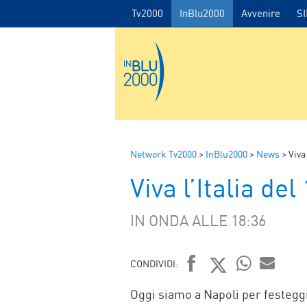
Tv2000
InBlu2000
Avvenire
S
Network Tv2000
>
InBlu2000
>
News
>
Viva
Viva l’Italia de
IN ONDA ALLE 18:36
CONDIVIDI:
FACEBOOK
TWITTER
WHATSAP
MAIL
Oggi siamo a Napoli per festeggi