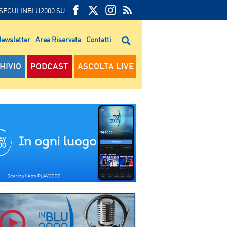
SEGUI INBLU2000 SU:
FEED
FACEBOOK
TWITTER
FEED
RSS
ewsletter
Area Riservata
Contatti
RSS
HIVIO
PODCAST
ASCOLTA LIVE