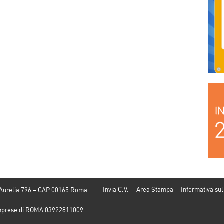
Invia C.V.
Area Stampa
Informativa sul
 Aurelia 796 – CAP 00165 Roma
e Imprese di ROMA 03922811009