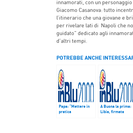
innamorati, con un personaggio 
Giacomo Casanova: tutto incentrat
l’itinerario che una giovane e b
per rivelare lati di Napoli che 
guidato” dedicato agli innamorat
d’altri tempi.
POTREBBE ANCHE INTERESSA
Papa: “Mettere in
A Buona la prima:
pratica
Libia, firmata
misericordia e
l’intesa per un
perdono”
governo di unità
nazionale