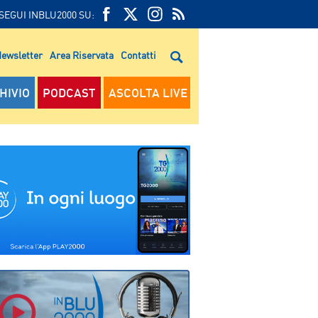
SEGUI INBLU2000 SU:
FEED
FACEBOOK
TWITTER
FEED
RSS
ewsletter
Area Riservata
Contatti
RSS
HIVIO
PODCAST
ASCOLTA LIVE