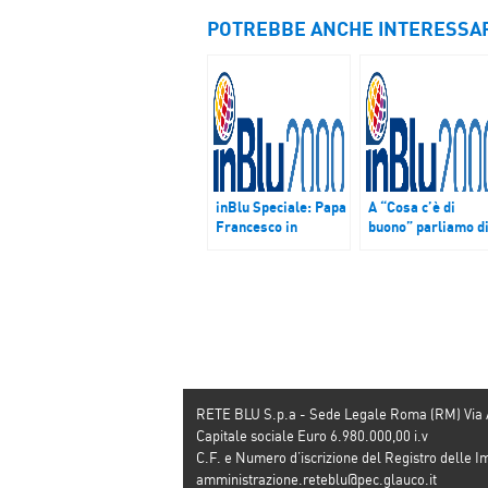
POTREBBE ANCHE INTERESSA
inBlu Speciale: Papa
A “Cosa c’è di
Francesco in
buono” parliamo d
America Latina,
natura e avventura
l’instant film
nel primo parco
prodotto da Tv2000
eco-esperienziale 
Calabria
RETE BLU S.p.a - Sede Legale Roma (RM) Via
Capitale sociale Euro 6.980.000,00 i.v
C.F. e Numero d’iscrizione del Registro dell
amministrazione.reteblu@pec.glauco.it