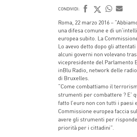
CONDIVIDI:
FACEBOOK
TWITTER
WHATSAP
MAIL
Roma, 22 marzo 2016 – “Abbiamo
una difesa comune e di un’intel
europea subito. La Commissione 
Lo avevo detto dopo gli attentati
alcuni governi non volevano trasf
vicepresidente del Parlamento Eu
inBlu Radio, network delle radio
di Bruxelles.
“Come combattiamo il terrorismo
strumenti per combattere ? E’ 
fatto l’euro non con tutti i paes
Commissione europea faccia sub
avere gli strumenti per risponder
priorità per i cittadini”.