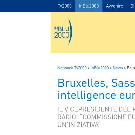
Tv2000
InBlu2000
Avvenire
S
Network Tv2000
>
InBlu2000
>
News
>
Brux
Bruxelles, Sass
intelligence eu
IL VICEPRESIDENTE DEL
RADIO: “COMMISSIONE E
UN’INIZIATIVA”