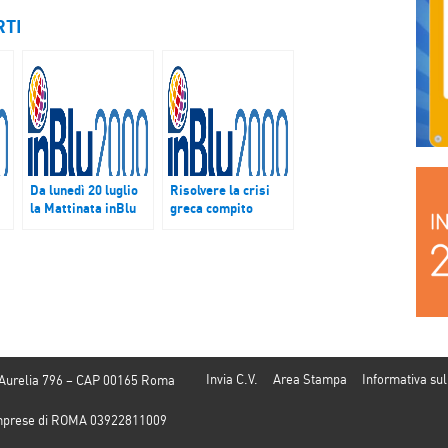
RTI
Da lunedì 20 luglio
Risolvere la crisi
i
la Mattinata inBlu
greca compito
Estate si
difficile per l’Europa
trasferisce ad
in
Arona insieme a
Bluradio inBlu
Invia C.V.
Area Stampa
Informativa sul
 Aurelia 796 – CAP 00165 Roma
e Imprese di ROMA 03922811009