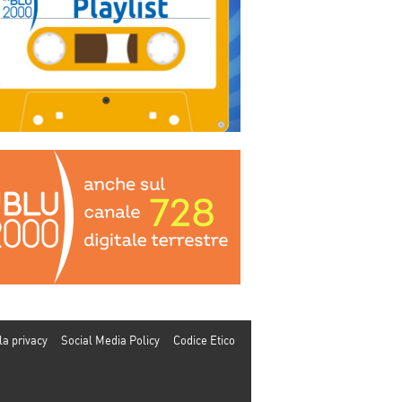
la privacy
Social Media Policy
Codice Etico