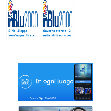
ritorno del Papa dal
Paraguay
Siria, Aleppo
Governo stanzia 12
senz’acqua. Frate
miliardi di euro per
Sabe: “Colpa dei
la banda ultra-
ribelli”
larga. Anitec,
“Piano ambizioso e
necessario”