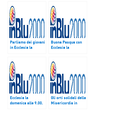
Parliamo dei giovani
Buona Pasqua con
in Ecclesia la
Ecclesia la
domenica
domenica alle 9
Ecclesia la
Gli orti solidali della
domenica alle 9.00.
Misericordia in
Focus sul Forum
Ecclesia la
MeET “Giovani del
domenica alle 9
Mediterraneo” ad
Agrigento