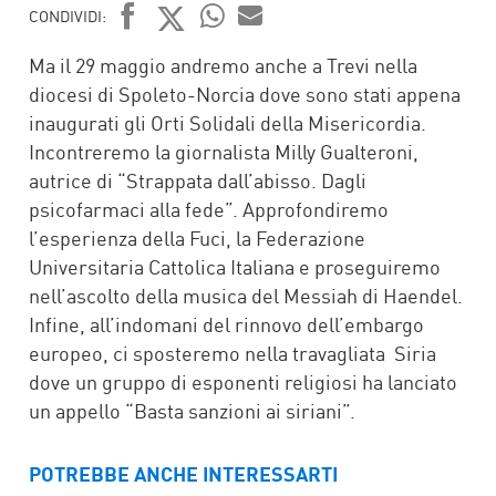
CONDIVIDI:
FACEBOOK
TWITTER
WHATSAPP
MAIL
Ma il 29 maggio andremo anche a Trevi nella
diocesi di Spoleto-Norcia dove sono stati appena
inaugurati gli Orti Solidali della Misericordia.
Incontreremo la giornalista Milly Gualteroni,
autrice di “Strappata dall’abisso. Dagli
psicofarmaci alla fede”. Approfondiremo
l’esperienza della Fuci, la Federazione
Universitaria Cattolica Italiana e proseguiremo
nell’ascolto della musica del Messiah di Haendel.
Infine, all’indomani del rinnovo dell’embargo
europeo, ci sposteremo nella travagliata Siria
dove un gruppo di esponenti religiosi ha lanciato
un appello “Basta sanzioni ai siriani”.
POTREBBE ANCHE INTERESSARTI