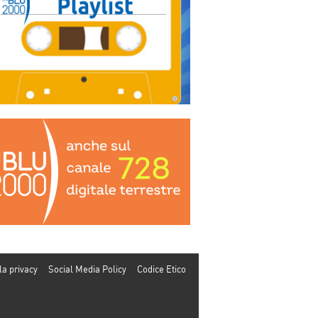
la privacy
Social Media Policy
Codice Etico