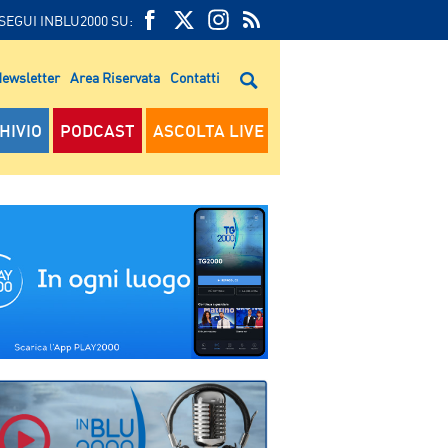
SEGUI INBLU2000 SU:
FEED
FACEBOOK
TWITTER
FEED
RSS
ewsletter
Area Riservata
Contatti
RSS
HIVIO
PODCAST
ASCOLTA LIVE