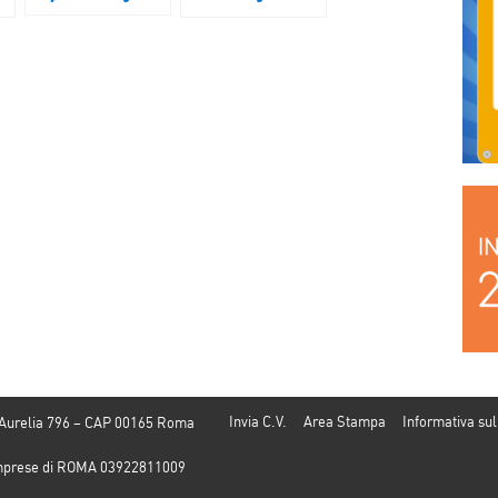
appuntamenti dal 21
al 24 marzo
Invia C.V.
Area Stampa
Informativa sul
 Aurelia 796 – CAP 00165 Roma
e Imprese di ROMA 03922811009