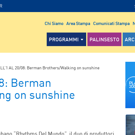
IR
Chi Siamo
Area Stampa
Comunicati Stampa
N
PROGRAMMI
PALINSESTO
ARC
LL’1 AL 20/08: Berman Brothers/Walking on sunshine
08: Berman
ng on sunshine
P
ubano “Rhythms Del Mundo”, il duo di produttori