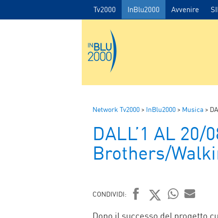
Tv2000
InBlu2000
Avvenire
S
Network Tv2000
>
InBlu2000
>
Musica
>
DA
DALL’1 AL 20/
Brothers/Walki
CONDIVIDI:
FACEBOOK
TWITTER
WHATSAP
MAIL
Dopo il successo del progetto c