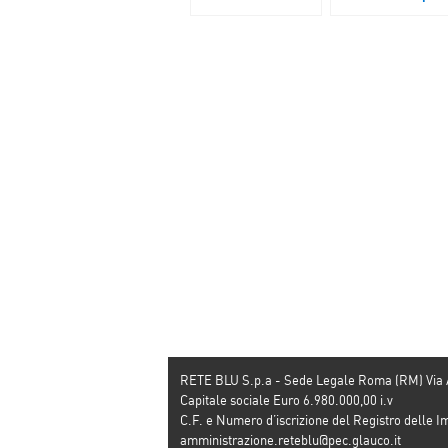
vacanze
la mia seconda
casa. Tenere alta
guardia contro
terrorismo”
RETE BLU S.p.a - Sede Legale Roma (RM) Via
Capitale sociale Euro 6.980.000,00 i.v
C.F. e Numero d’iscrizione del Registro dell
amministrazione.reteblu@pec.glauco.it