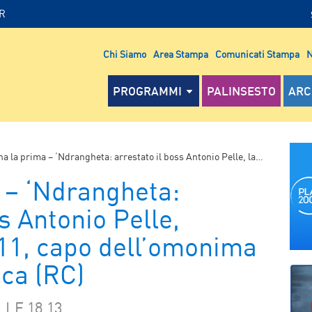
IR
Chi Siamo
Area Stampa
Comunicati Stampa
N
PROGRAMMI
PALINSESTO
ARC
 prima – ‘Ndrangheta: arrestato il boss Antonio Pelle, latitante dal 2011, capo dell’omonima cosca di San Luca (RC)
 – ‘Ndrangheta:
s Antonio Pelle,
011, capo dell’omonima
uca (RC)
LE 18.13