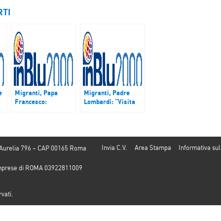
RTI
e
Migranti, Papa
Migranti, Padre
Francesco:
Lombardi: “Visita
“Pregate per il mio
Papa a Lesbo in
viaggio a Lesbo”
chiave umanitaria
ed ecumenica”
Invia C.V.
Area Stampa
Informativa sul
 Aurelia 796 – CAP 00165 Roma
e Imprese di ROMA 03922811009
rvati.