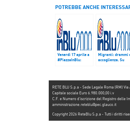
POTREBBE ANCHE INTERESSA
Venerdì 17 aprile a
Migranti: drammi 
#PiazzaInBlu:
accoglienza. Su
“Integratori
InBlu le voci dei
alimentari”
protagonisti
RETE BLU S.p.a - Sede Legale Roma (RM) Via
Capitale sociale Euro 6.980.000,00 i.v
C.F. e Numero d’iscrizione del Registro dell
amministrazione.reteblu@pec.glauco.it
Copyright 2026 ReteBlu S.p.a - Tutti i diritti rise