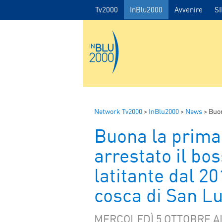
Tv2000
InBlu2000
Avvenire
S
Network Tv2000
>
InBlu2000
>
News
>
Buona la
Buona la prima
arrestato il bos
latitante dal 2
cosca di San L
MERCOLEDÌ 5 OTTOBRE AL