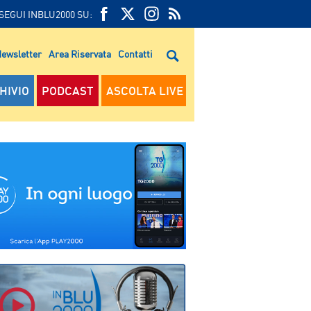
SEGUI INBLU2000 SU:
FEED
FACEBOOK
TWITTER
FEED
RSS
ewsletter
Area Riservata
Contatti
RSS
HIVIO
PODCAST
ASCOLTA LIVE