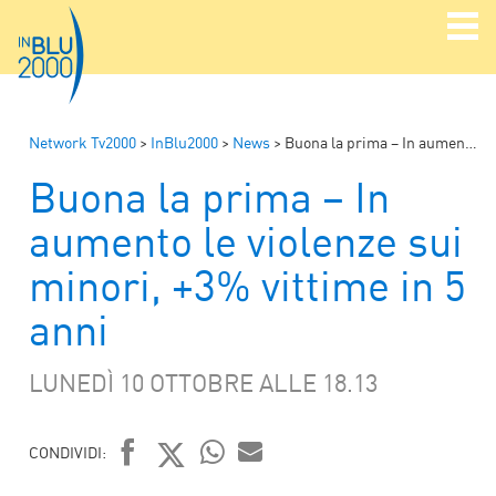
Network Tv2000
>
InBlu2000
>
News
>
Buona la prima – In aumento le violenze sui minori, +3% vittime in 5 anni
Buona la prima – In
aumento le violenze sui
minori, +3% vittime in 5
anni
LUNEDÌ 10 OTTOBRE ALLE 18.13
CONDIVIDI:
WHATSAPP
MAIL