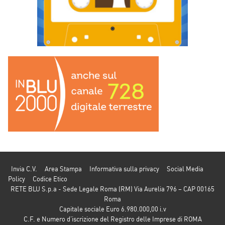
Invia C.V.
Area Stampa
Informativa sulla privacy
Social Media
Policy
Codice Etico
RETE BLU S.p.a - Sede Legale Roma (RM) Via Aurelia 796 – CAP 00165
Roma
Capitale sociale Euro 6.980.000,00 i.v
C.F. e Numero d’iscrizione del Registro delle Imprese di ROMA