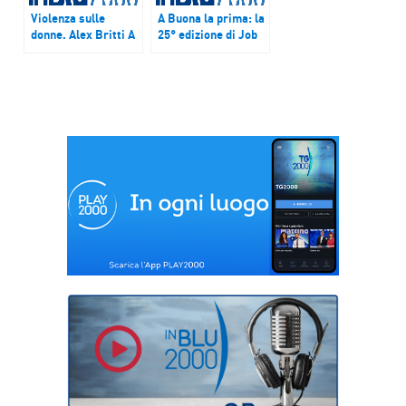
Violenza sulle
A Buona la prima: la
donne. Alex Britti A
25° edizione di Job
Mattinata InBlu:
&Orienta
“Quello non è mai
amore” (ASCOLTA
L’AUDIO
DELL’INTERVISTA)