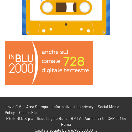
Invia C.V.
Area Stampa
Informativa sulla privacy
Social Media
Policy
Codice Etico
RETE BLU S.p.a - Sede Legale Roma (RM) Via Aurelia 796 – CAP 00165
Roma
Capitale sociale Euro 6.980.000,00 i.v