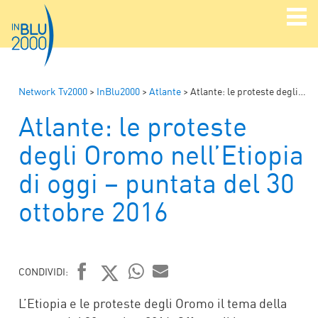
Network Tv2000
>
InBlu2000
>
Atlante
>
Atlante: le proteste degli Oromo nell’Etiopia di oggi – puntata del 30 ottobre 2016
Atlante: le proteste
degli Oromo nell’Etiopia
di oggi – puntata del 30
ottobre 2016
CONDIVIDI:
FACEBOOK
TWITTER
WHATSAPP
MAIL
L’Etiopia e le proteste degli Oromo il tema della