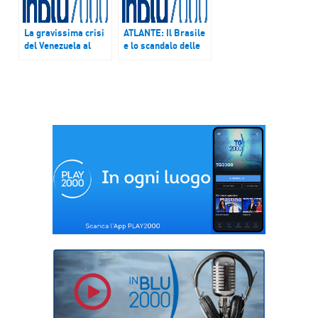
La gravissima crisi
ATLANTE: Il Brasile
del Venezuela al
e lo scandalo delle
centro dell’incontro,
tangenti – Puntata
l’8 giugno 2017, tra
del 17 e 18 giugno
Papa Francesco e il
2017
Consiglio di
presidenza della
Conferenza
episcopale del
paese
latinoamericano –
Puntata del 10 e 11
giugno 2017