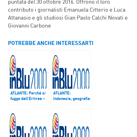
puntata del 30 ottobre 2016. Offrono il loro
contributo i giornalisti Emanuela Citterio e Luca
Attanasio e gli studiosi Gian Paolo Calchi Novati e
Giovanni Carbone
POTREBBE ANCHE INTERESSARTI
ATLANTE: Perché si
ATLANTE:
fugge dall’Eritrea –
Indonesia, geografia
Podcast del 4 e 5
di un Paese ricco di
marzo 2017
popoli, culture,
religioni – Podcast
del 8 e 9 aprile 2017