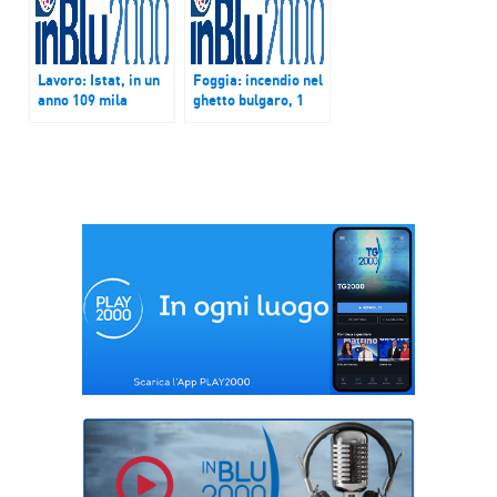
Lavoro: Istat, in un
Foggia: incendio nel
anno 109 mila
ghetto bulgaro, 1
occupati in più. In
morto. Il commento
calo disoccupazione
di don Francesco
giovanile
Catalano