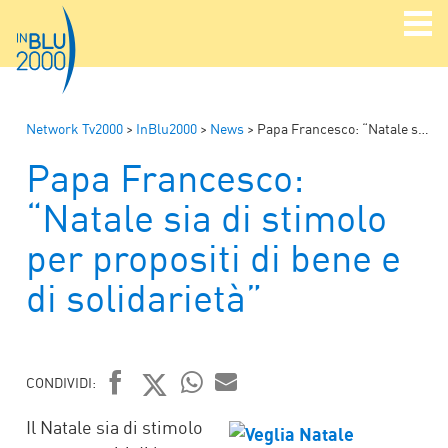
Network Tv2000
>
InBlu2000
>
News
>
Papa Francesco: “Natale sia di stimolo per propositi di bene e di solidarietà”
Papa Francesco:
“Natale sia di stimolo
per propositi di bene e
di solidarietà”
CONDIVIDI:
FACEBOOK
TWITTER
WHATSAPP
MAIL
Il Natale sia di stimolo