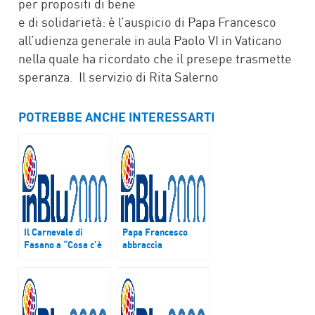
per propositi di bene
e di solidarietà: è l’auspicio di Papa Francesco
all’udienza generale in aula Paolo VI in Vaticano
nella quale ha ricordato che il presepe trasmette
speranza. Il servizio di Rita Salerno
POTREBBE ANCHE INTERESSARTI
Il Carnevale di
Papa Francesco
Fasano a “Cosa c’è
abbraccia
di Buono”
consacrati: “Vostro
non è status
sociale. La speranza
solo nel Signore non
nei soldi”