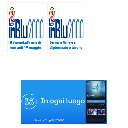
#BuonaLaPrima di
Siria: a Ginevra
martedì 19 maggio
diplomazie a lavoro
per fermare le
violenze ma Assad
usa armi chimiche
contro Isis