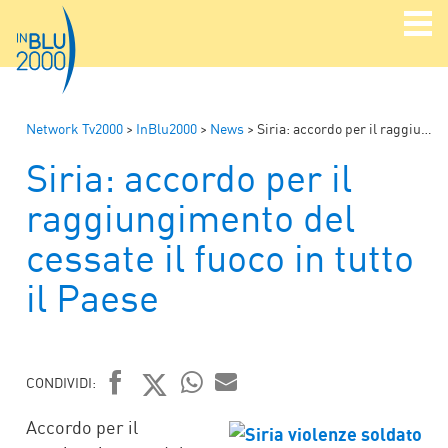
Network Tv2000
>
InBlu2000
>
News
>
Siria: accordo per il raggiungimento del cessate il fuoco in tutto il Paese
Siria: accordo per il
raggiungimento del
cessate il fuoco in tutto
il Paese
CONDIVIDI:
FACEBOOK
TWITTER
WHATSAPP
MAIL
Accordo per il