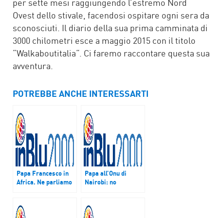
per sette mesi raggiungendo l’estremo Nord
Ovest dello stivale, facendosi ospitare ogni sera da
sconosciuti. Il diario della sua prima camminata di
3000 chilometri esce a maggio 2015 con il titolo
“Walkaboutitalia“. Ci faremo raccontare questa sua
avventura.
POTREBBE ANCHE INTERESSARTI
Papa Francesco in
Papa all’Onu di
Africa. Ne parliamo
Nairobi: no
a Zoom
indifferenza davanti
a traffico persone e
nuove schiavitù