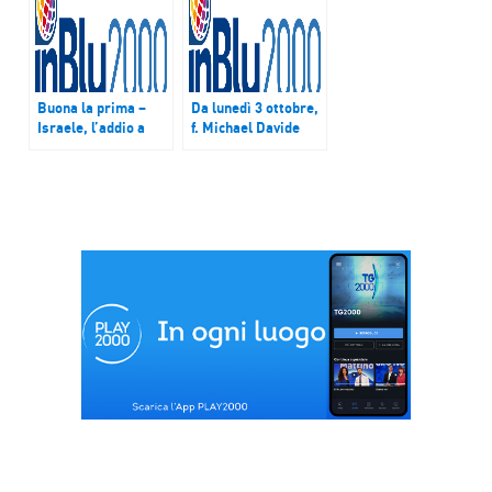
Buona la prima –
Da lunedì 3 ottobre,
Israele, l’addio a
f. Michael Davide
Shimon Peres: il
Semeraro
Paese unito nella
commenterà il
stima per l’ex
Vangelo del giorno
presidente, Nobel
per la Pace