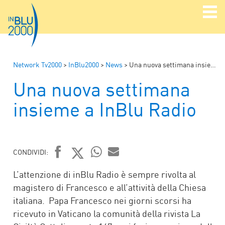
Network Tv2000
>
InBlu2000
>
News
>
Una nuova settimana insieme a InBlu Radio
Una nuova settimana
insieme a InBlu Radio
CONDIVIDI:
FACEBOOK
TWITTER
WHATSAPP
MAIL
L’attenzione di inBlu Radio è sempre rivolta al
magistero di Francesco e all’attività della Chiesa
italiana. Papa Francesco nei giorni scorsi ha
ricevuto in Vaticano la comunità della rivista La