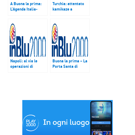
A Buona la prima:
Turchia: attentato
L’Agenda Italia-
kamikaze a
Africa
Istanbul, 10 morti.
Assalitore era
dell’Isis
Napoli: al via le
Buona la prima – La
operazioni di
Porta Santa di
sgombero delle
Bangui, anche se
“Vele” di Scampia
chiusa
ufficialmente,
resterà aperta nella
cattedrale come
segno di pace in un
paese in guerra