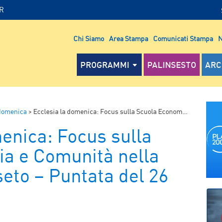
IR
Chi Siamo
Area Stampa
Comunicati Stampa
N
PROGRAMMI
PALINSESTO
ARC
 domenica
>
Ecclesia la domenica: Focus sulla Scuola Economia e Comunità nella diocesi di Grosseto – Puntata del 26 febbraio 2017
enica: Focus sulla
a e Comunità nella
seto – Puntata del 26