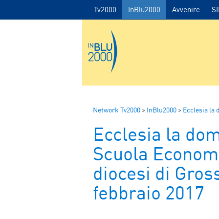
Tv2000
InBlu2000
Avvenire
S
Network Tv2000
>
InBlu2000
>
Ecclesia la
Ecclesia la dom
Scuola Economi
diocesi di Gros
febbraio 2017