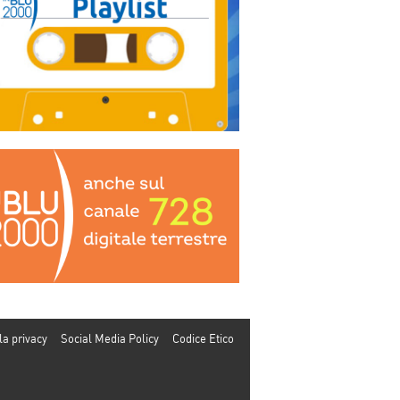
la privacy
Social Media Policy
Codice Etico