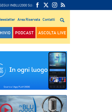
SEGUI INBLU2000 SU:
FEED
FACEBOOK
TWITTER
FEED
RSS
ewsletter
Area Riservata
Contatti
RSS
HIVIO
PODCAST
ASCOLTA LIVE