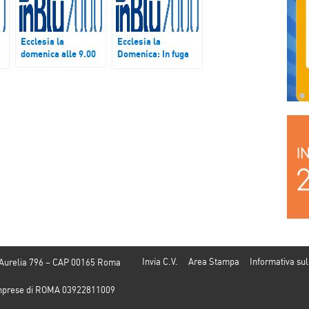
Ecclesia la
Ecclesia la
domenica alle 9.00
Domenica: In fuga
dalla Siria – Puntata
o
del 12 febbraio 2017
Invia C.V.
Area Stampa
Informativa sul
 Aurelia 796 – CAP 00165 Roma
e Imprese di ROMA 03922811009