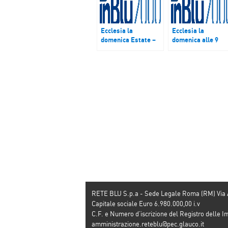
Ecclesia la
Ecclesia la
domenica Estate –
domenica alle 9
Speciale Madre
Giornata nazionale
Teresa di Calcutta
del Ringraziament
a Dio per il dono
della terra
RETE BLU S.p.a - Sede Legale Roma (RM) Via
Capitale sociale Euro 6.980.000,00 i.v
C.F. e Numero d’iscrizione del Registro dell
amministrazione.reteblu@pec.glauco.it