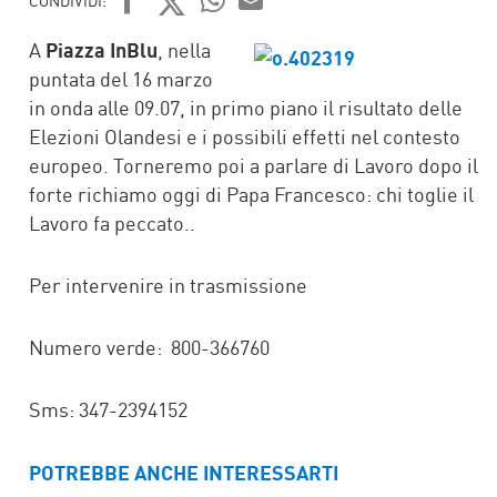
CONDIVIDI:
FACEBOOK
TWITTER
WHATSAPP
MAIL
A
Piazza InBlu
, nella
puntata del 16 marzo
in onda alle 09.07, in primo piano il risultato delle
Elezioni Olandesi e i possibili effetti nel contesto
europeo. Torneremo poi a parlare di Lavoro dopo il
forte richiamo oggi di Papa Francesco: chi toglie il
Lavoro fa peccato..
Per intervenire in trasmissione
Numero verde: 800-366760
Sms: 347-2394152
POTREBBE ANCHE INTERESSARTI