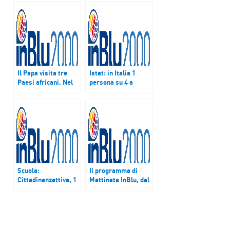
Il Papa visita tre
Istat: in Italia 1
Paesi africani. Nel
persona su 4 a
mondo resta alto
rischio povertà
l’allarme
terrorismo
Scuola:
Il programma di
Cittadinanzattiva, 1
Mattinata InBlu, dal
istituto su 6 con
26 al 30 settembre
manutenzione
inadeguata. Solo il
32% ha l’agibilità
statica