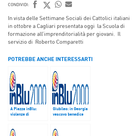
CONDIVIDI:
FACEBOOK
TWITTER
WHATSAPP
MAIL
In vista delle Settimane Sociali dei Cattolici italiani
in ottobre a Cagliari presentata oggi la Scuola di
formazione all’imprenditorialità per giovani. Il
servizio di Roberto Comparetti
POTREBBE ANCHE INTERESSARTI
A Piazza inBlu:
Giubileo: in Georgia
violenze di
vescovo benedice
Capodanno in
Porta Santa senza
Germania e
chiesa e mura
trivellazioni off-
shore