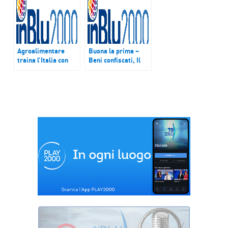
Agroalimentare
Buona la prima –
traina l’Italia con
Beni confiscati, Il
fatturato di 135
nuovo Bando della
miliardi, record
Fondazione con il
storico
Sud