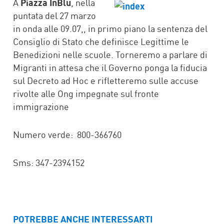
FACEBOOK
TWITTER
A
Piazza InBlu
, nella
puntata del 27 marzo
in onda alle 09.07,, in primo piano la sentenza del
Consiglio di Stato che definisce Legittime le
Benedizioni nelle scuole. Torneremo a parlare di
Migranti in attesa che il Governo ponga la fiducia
sul Decreto ad Hoc e rifletteremo sulle accuse
rivolte alle Ong impegnate sul fronte
immigrazione
Numero verde: 800-366760
Sms: 347-2394152
POTREBBE ANCHE INTERESSARTI