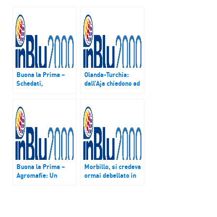
Buona la Prima –
Olanda-Turchia:
Schedati,
dall’Aja chiedono ad
perseguitati,
Ankara di ritirare le
sterminati: malati
accuse di nazismo e
psichici e disabili
fascismo
durante il nazismo.
E’ la mostra che
apre domani a Roma
Buona la Prima –
Morbillo, si credeva
Agromafie: Un
ormai debellato in
business da quasi
Italia grazie alle
22 miliardi. Il
vaccinazioni, torna a
rapporto Coldiretti-
far paura.
Eurispes