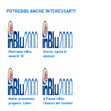
POTREBBE ANCHE INTERESSARTI
Mattinata InBlu,
Grecia, vigilia di
venerdì 18
elezioni
settembre parliamo
di vendemmia
Mafia: presentato
A Piazza inBlu:
progetto ‘Liberi
l’analisi dei risultati
sognatori. Le idee
del Referendum in